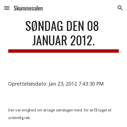
Skummesalen
Skip to main content
Skip to navigation
SØNDAG DEN 08 
JANUAR 2012.
Oprettelsesdato: Jan 23, 2012 7:43:30 PM
Der var enighed om at tage søndagen med, for at få taget et 
ordentlig røk.