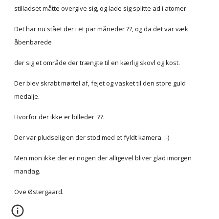
stilladset måtte overgive sig, og lade sig splitte ad i atomer.
Det har nu stået der i et par måneder ??, og da det var væk 
åbenbarede
der sig et område der trængte til en kærlig skovl og kost.
Der blev skrabt mørtel af, fejet og vasket til den store guld 
medalje.
Hvorfor der ikke er billeder  ??. 
Der var pludselig en der stod med et fyldt kamera  :-)
Men mon ikke der er nogen der alligevel bliver glad imorgen 
mandag.
Ove Østergaard.