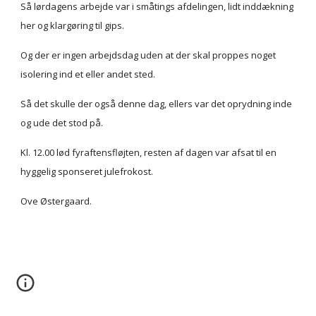
Så lørdagens arbejde var i småtings afdelingen, lidt inddækning 
her og klargøring til gips.
Og der er ingen arbejdsdag uden at der skal proppes noget 
isolering ind et eller andet sted.
Så det skulle der også denne dag, ellers var det oprydning inde 
og ude det stod på.
Kl. 12.00 lød fyraftensfløjten, resten af dagen var afsat til en 
hyggelig sponseret julefrokost.
Ove Østergaard.