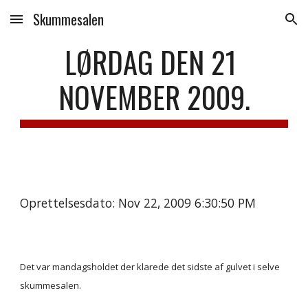
Skummesalen
Skip to main content
Skip to navigation
LØRDAG DEN 21 
NOVEMBER 2009.
Oprettelsesdato: Nov 22, 2009 6:30:50 PM
Det var mandagsholdet der klarede det sidste af gulvet i selve 
skummesalen.