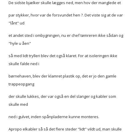
De sidste bjælker skulle lægges ned, men hov der manglede et
par stykker, hvor var de forsvundet hen ?. Det viste sig at de var 
"lånt" ud
et andet sted i ombygningen, nu er chef tømreren ikke sådan og 
"hyle u åen"
så med lidt trylleri blev det også klaret. For at isoleringen ikke 
skulle falde ned i
børnehaven, blev der klamret plastik op, det er jo den gamle 
trappeopgang
der skulle lukkes, der var også en del slanger og kabler som 
skulle med
ned i gulvet, inden spånpladerne kunne monteres.
Apropo elkabler så så det flere steder "lidt" vildt ud, man skulle 