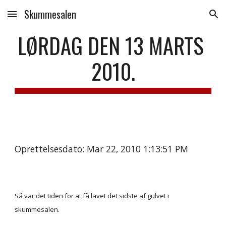
Skummesalen
Skip to main content
Skip to navigation
LØRDAG DEN 13 MARTS 
2010.
Oprettelsesdato: Mar 22, 2010 1:13:51 PM
Så var det tiden for at få lavet det sidste af gulvet i 
skummesalen.