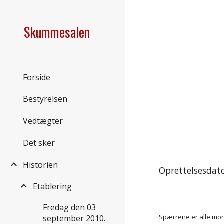
Sk
Skummesalen
Forside
Bestyrelsen
Vedtægter
Det sker
Historien
Oprettelsesdato
Etablering
Fredag den 03
Spærrene er alle mont
september 2010.