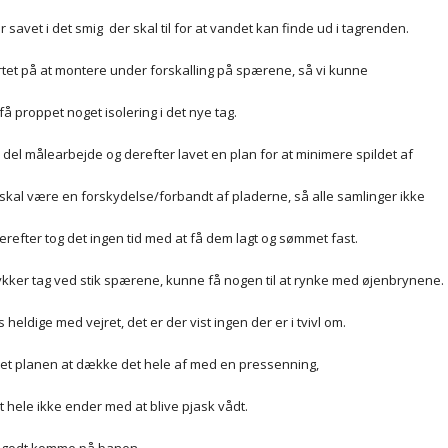
r savet i det smig  der skal til for at vandet kan finde ud i tagrenden.
rtet på at montere under forskalling på spærene, så vi kunne
 proppet noget isolering i det nye tag.
 del målearbejde og derefter lavet en plan for at minimere spildet af
skal være en forskydelse/forbandt af pladerne, så alle samlinger ikke
refter tog det ingen tid med at få dem lagt og sømmet fast.
 stykker tag ved stik spærene, kunne få nogen til at rynke med øjenbrynene.
heldige med vejret, det er der vist ingen der er i tvivl om.
ret planen at dække det hele af med en pressenning,
et hele ikke ender med at blive pjask vådt.