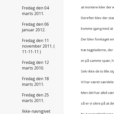
at montere kiler der e
Fredag den 04
marts 2011.
Derefter blev der sta
Fredag den 06
komme igang med at få
januar 2012.
Der blev foretaget en
Fredag den 11
november 2011. (
træ tagpladerne, der 
11-11-11 )
er på samme spær, he
Fredag den 12
marts 2010.
Selv ikke de to lille
Fredag den 18
Vi har været særdeles 
marts 2011.
Men det har altid væ
Fredag den 25
marts 2011.
så er vi sikre på at d
Ikke-navngivet