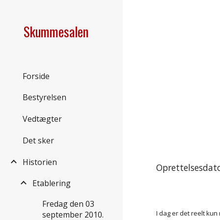
Sk
Skummesalen
Forside
Bestyrelsen
Vedtægter
Det sker
Historien
Oprettelsesdato
Etablering
Fredag den 03
I dag er det reelt kun
september 2010.