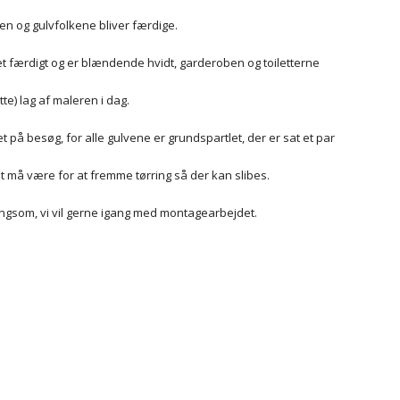
en og gulvfolkene bliver færdige.
 færdigt og er blændende hvidt, garderoben og toiletterne
atte) lag af maleren i dag.
 på besøg, for alle gulvene er grundspartlet, der er sat et par
 må være for at fremme tørring så der kan slibes.
angsom, vi vil gerne igang med montagearbejdet.