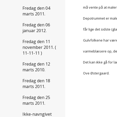
må vente på at maler
Fredag den 04
marts 2011.
Depotrummet er malet
Fredag den 06
får lige det sidste (gl
januar 2012.
Gulvfolkene har været
Fredag den 11
november 2011. (
varmeblæsere op, det
11-11-11 )
Det kan ikke gå for l
Fredag den 12
marts 2010.
Ove Østergaard.
Fredag den 18
marts 2011.
Fredag den 25
marts 2011.
Ikke-navngivet