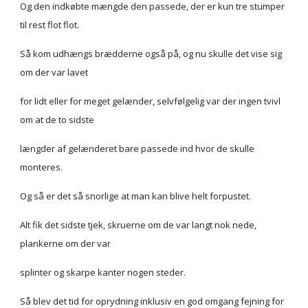
Og den indkøbte mængde den passede, der er kun tre stumper 
til rest flot flot.
Så kom udhængs brædderne også på, og nu skulle det vise sig 
om der var lavet
for lidt eller for meget gelænder, selvfølgelig var der ingen tvivl 
om at de to sidste
længder af gelænderet bare passede ind hvor de skulle 
monteres.
Og så er det så snorlige at man kan blive helt forpustet.
Alt fik det sidste tjek, skruerne om de var langt nok nede, 
plankerne om der var
splinter og skarpe kanter nogen steder.
Så blev det tid for oprydning inklusiv en god omgang fejning for 